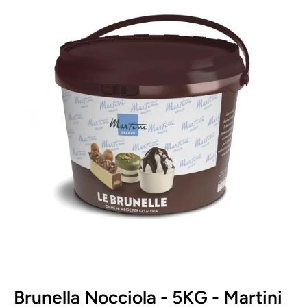
Apri contenuti multimediali 1 in finestra modale
Brunella Nocciola - 5KG - Martini