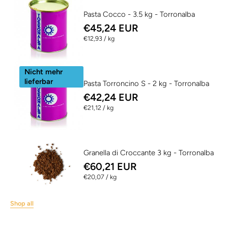
Pasta Cocco - 3.5 kg - Torronalba
€45,24 EUR
per
€12,93
/
kg
Nicht mehr
lieferbar
Pasta Torroncino S - 2 kg - Torronalba
€42,24 EUR
per
€21,12
/
kg
Granella di Croccante 3 kg - Torronalba
€60,21 EUR
per
€20,07
/
kg
Shop all