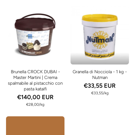
Brunella CROCK DUBAI -
Granella di Nocciola - 1 kg -
Master Martini | Crema
Nutman
spalmabile al pistacchio con
€33,55 EUR
pasta kataifi
per
€33,55
/
kg
€140,00 EUR
per
€28,00
/
kg