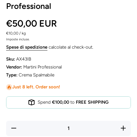
Professional
€50,00 EUR
per
€10,00
/
kg
Imposte incluse.
Spese di spedizione
calcolate al check-out.
Sku:
AX43IB
Vendor:
Martini Professional
Type:
Crema Spalmabile
Just 8 left. Order soon!
Spend
€100,00
to
FREE SHIPPING
Verringerung
Menge
der Menge
erhöhen 
für Brunella
Brunell