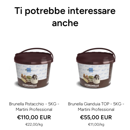
Ti potrebbe interessare
anche
Brunella Pistacchio - 5KG -
Brunella Gianduia TOP - 5KG -
Martini Professional
Martini Professional
€110,00 EUR
€55,00 EUR
per
per
€22,00
/
kg
€11,00
/
kg