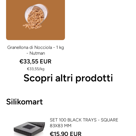
Granellona di Nocciola - 1 kg
- Nutman
€33,55 EUR
per
€33,55
/
kg
Scopri altri prodotti
Silikomart
SET 100 BLACK TRAYS - SQUARE
83X83 MM
€15,90 EUR