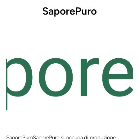
SaporePuro
SaporePuro
SaporePuro si occupa di produzione,