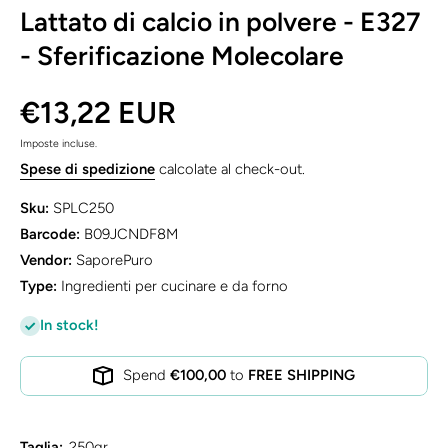
Lattato di calcio in polvere - E327
- Sferificazione Molecolare
€13,22 EUR
Imposte incluse.
Spese di spedizione
calcolate al check-out.
Sku:
SPLC250
Barcode:
B09JCNDF8M
Vendor:
SaporePuro
Type:
Ingredienti per cucinare e da forno
In stock!
Spend
€100,00
to
FREE SHIPPING
Taglia:
250gr