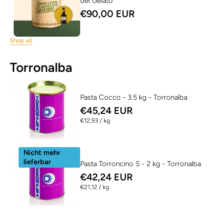
del Gelato
€90,00 EUR
Shop all
Torronalba
Pasta Cocco - 3.5 kg - Torronalba
€45,24 EUR
per
€12,93
/
kg
Nicht mehr
lieferbar
Pasta Torroncino S - 2 kg - Torronalba
€42,24 EUR
per
€21,12
/
kg