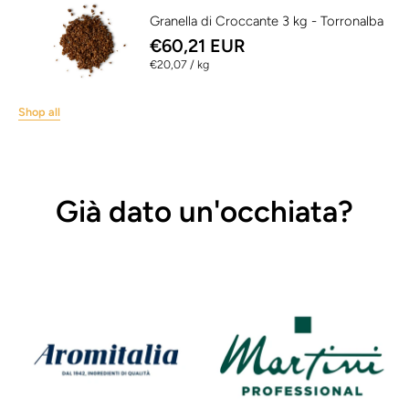
Granella di Croccante 3 kg - Torronalba
€60,21 EUR
per
€20,07
/
kg
Shop all
Già dato un'occhiata?