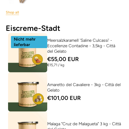
Shop all
Eiscreme-Stadt
Nicht mehr
Meersalzkaramell 'Saline Culcassi' -
lieferbar
Eccellenze Contadine - 3,5kg - Città
del Gelato
€55,00 EUR
per
€15,71
/
kg
Amaretto del Cavaliere - 3kg - Città del
Gelato
€101,00 EUR
Malaga "Cruz de Malagueta" 3 kg - Città