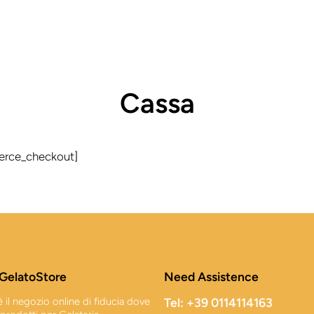
Cassa
rce_checkout]
GelatoStore
Need Assistence
 il negozio online di fiducia dove
Tel: +39 0114114163