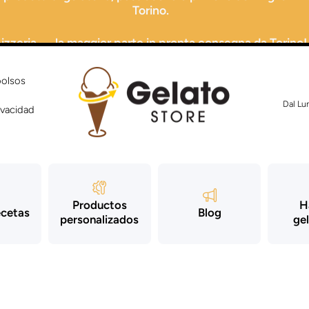
 pizzeria — la maggior parte in pronta consegna da Torino!
bolsos
Dal Lu
ivacidad
Productos
H
ecetas
Blog
personalizados
gel