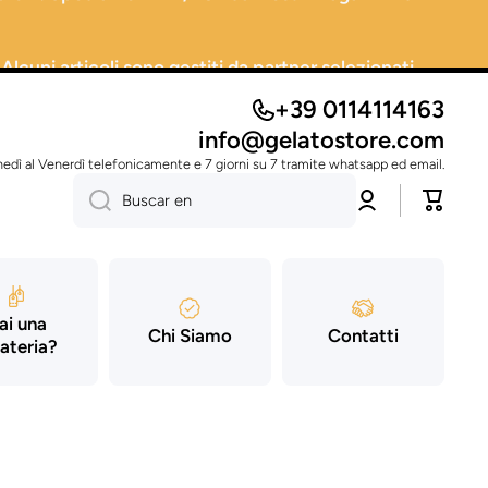
 Alcuni articoli sono gestiti da partner selezionati.
+39 0114114163
info@gelatostore.com
nedì al Venerdì telefonicamente e 7 giorni su 7 tramite whatsapp ed email.
Conectarse
Carrito
Buscar en
ai una
Chi Siamo
Contatti
ateria?