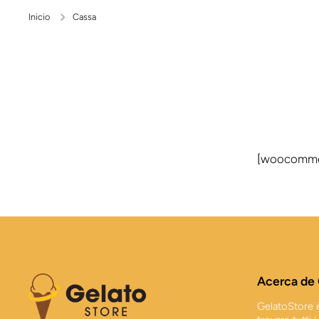
Inicio
Cassa
[woocomme
Acerca de 
GelatoStore è