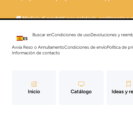
Ir directamente al contenido
🚚 Migliaia di prodotti per gelateria, pasticceria e
Buscar en
Condiciones de uso
Devoluciones y reem
ES
Avvia Reso o Annullamento
Condiciones de envío
Política de pr
Información de contacto
Inicio
Catálogo
Ideas y r