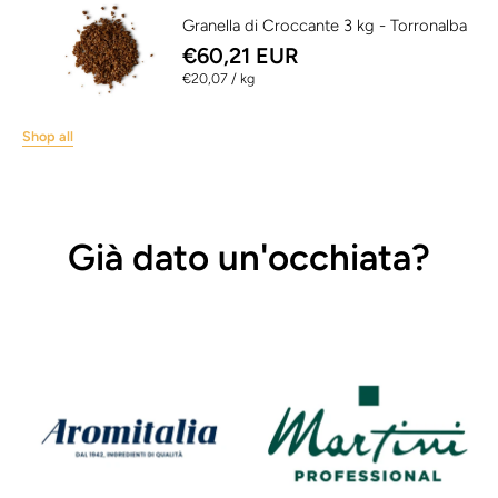
Granella di Croccante 3 kg - Torronalba
€60,21 EUR
per
€20,07
/
kg
Shop all
Già dato un'occhiata?