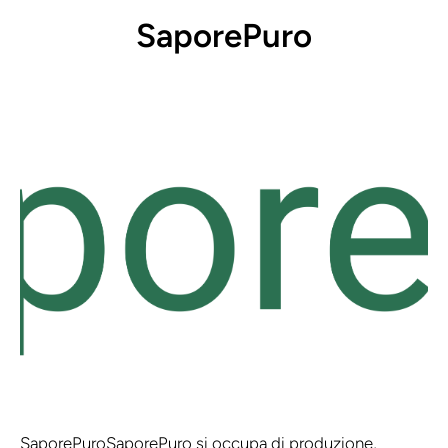
SaporePuro
SaporePuro
SaporePuro si occupa di produzione,