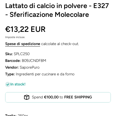
Lattato di calcio in polvere - E327
- Sferificazione Molecolare
€13,22 EUR
Imposte incluse.
Spese di spedizione
calcolate al check-out.
Sku:
SPLC250
Barcode:
B09JCNDF8M
Vendor:
SaporePuro
Type:
Ingredienti per cucinare e da forno
In stock!
Spend
€100,00
to
FREE SHIPPING
Taglia:
250gr