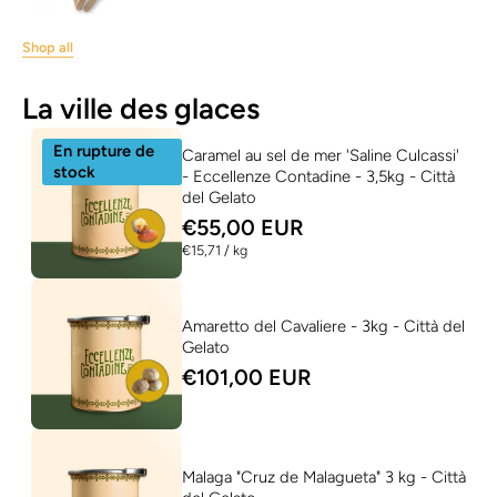
Shop all
La ville des glaces
En rupture de
Caramel au sel de mer 'Saline Culcassi'
stock
- Eccellenze Contadine - 3,5kg - Città
del Gelato
€55,00 EUR
per
€15,71
/
kg
Amaretto del Cavaliere - 3kg - Città del
Gelato
€101,00 EUR
Malaga "Cruz de Malagueta" 3 kg - Città