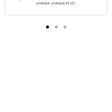
pratique, pratique et sûr.
À propos de GelatoStore
Need Assistence
Link Utili