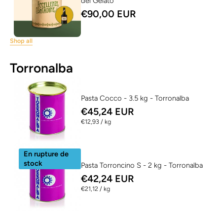
del Gelato
€90,00 EUR
Shop all
Torronalba
Pasta Cocco - 3.5 kg - Torronalba
€45,24 EUR
per
€12,93
/
kg
En rupture de
stock
Pasta Torroncino S - 2 kg - Torronalba
€42,24 EUR
per
€21,12
/
kg