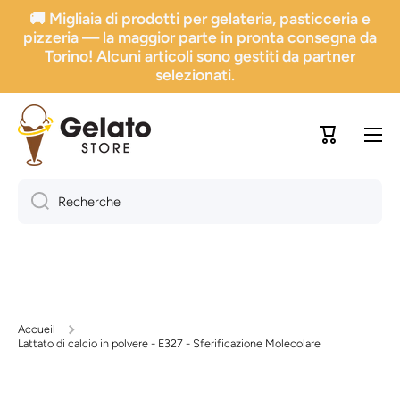
🚚 Migliaia di prodotti per gelateria, pasticceria e
Aller directement au contenu
pizzeria — la maggior parte in pronta consegna da
Torino! Alcuni articoli sono gestiti da partner
selezionati.
Chariot
Recherche
Accueil
Lattato di calcio in polvere - E327 - Sferificazione Molecolare
Passer à l'information sur le produit