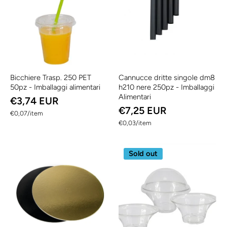
Bicchiere Trasp. 250 PET
Cannucce dritte singole dm8
50pz - Imballaggi alimentari
h210 nere 250pz - Imballaggi
Alimentari
€3,74 EUR
€7,25 EUR
per
€0,07
/
item
per
€0,03
/
item
Sold out