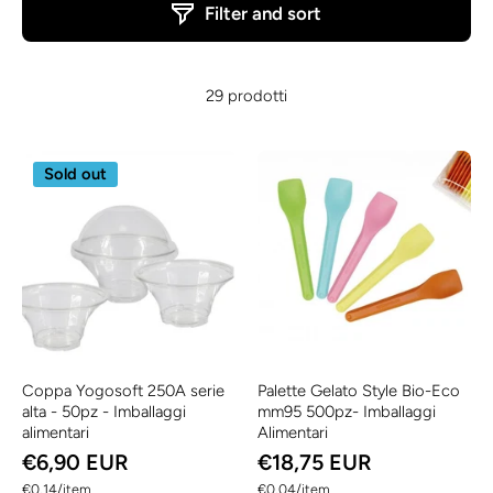
Filter and sort
29 prodotti
Sold out
Coppa Yogosoft 250A serie
Palette Gelato Style Bio-Eco
alta - 50pz - Imballaggi
mm95 500pz- Imballaggi
alimentari
Alimentari
€6,90 EUR
€18,75 EUR
per
per
€0,14
/
item
€0,04
/
item