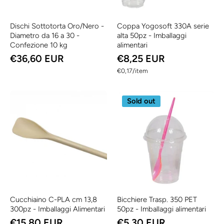
Dischi Sottotorta Oro/Nero -
Coppa Yogosoft 330A serie
Diametro da 16 a 30 -
alta 50pz - Imballaggi
Confezione 10 kg
alimentari
€36,60 EUR
€8,25 EUR
per
€0,17
/
item
Sold out
Cucchiaino C-PLA cm 13,8
Bicchiere Trasp. 350 PET
300pz - Imballaggi Alimentari
50pz - Imballaggi alimentari
€15,80 EUR
€5,30 EUR