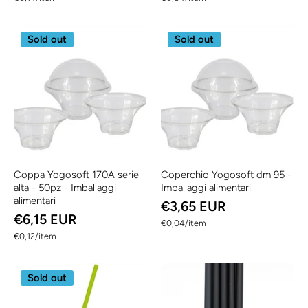
Sold out
Sold out
Coppa Yogosoft 170A serie
Coperchio Yogosoft dm 95 -
alta - 50pz - Imballaggi
Imballaggi alimentari
alimentari
€3,65 EUR
€6,15 EUR
per
€0,04
/
item
per
€0,12
/
item
Sold out