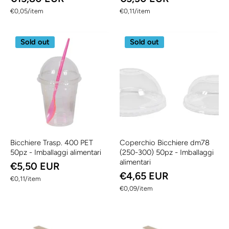
per
per
€0,05
/
item
€0,11
/
item
Sold out
Sold out
Bicchiere Trasp. 400 PET
Coperchio Bicchiere dm78
50pz - Imballaggi alimentari
(250-300) 50pz - Imballaggi
alimentari
€5,50 EUR
€4,65 EUR
per
€0,11
/
item
per
€0,09
/
item