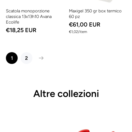
Scatola monoporzione
Maxigel 350 gr box termico
classica 13x13h10 Avana
60 pz
Ecolife
€61,00 EUR
€18,25 EUR
per
€1,02
/
item
1
2
Altre collezioni