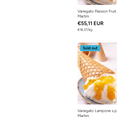
Variegato Passion Fruit 
Martini
€55,11 EUR
per
€18,37
/
kg
Sold out
Variegato Lampone s.p.
Martini