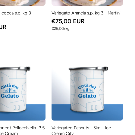
icocca s.p. kg 3 -
Variegato Arancia s.p. kg 3 - Martini
€75,00 EUR
EUR
per
€25,00
/
kg
ricot Pellecchiella- 3.5
Variegated Peanuts - 3kg - Ice
 Ice Cream
Cream City