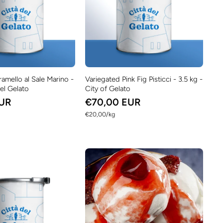
amello al Sale Marino -
Variegated Pink Fig Pisticci - 3.5 kg -
del Gelato
City of Gelato
EUR
€70,00 EUR
per
€20,00
/
kg