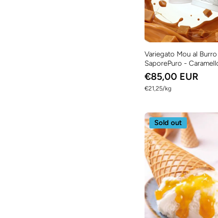
Variegato Mou al Burro
SaporePuro - Caramell
€85,00 EUR
per
€21,25
/
kg
Sold out