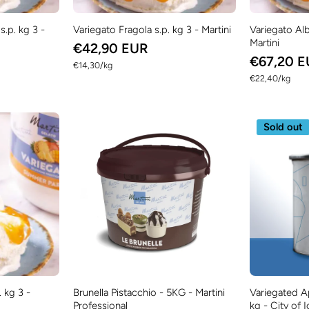
s.p. kg 3 -
Variegato Fragola s.p. kg 3 - Martini
Variegato Alb
Martini
€42,90 EUR
€67,20 
per
€14,30
/
kg
per
€22,40
/
kg
Sold out
 kg 3 -
Brunella Pistacchio - 5KG - Martini
Variegated Ap
Professional
kg - City of