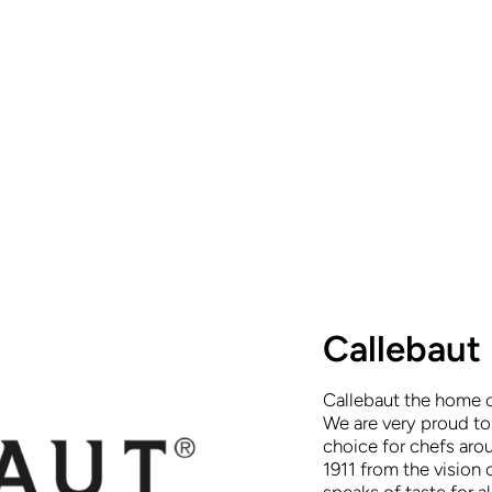
Callebaut
Callebaut the home o
We are very proud t
choice for chefs arou
1911 from the vision 
speaks of taste for a