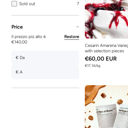
Sold out
7
Price
Il prezzo più alto è
Restore
€140,00
Cesarin Amarena Varieg
with selection pieces
€ Da
€60,00 EUR
per
€17,14
/
kg
€ A