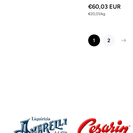
€60,03 EUR
per
€20,01
/
kg
1
2