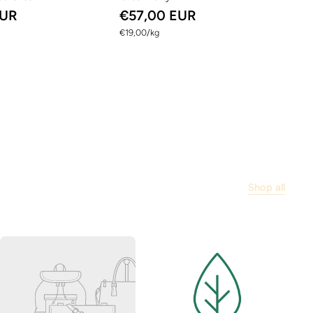
EUR
€57,00 EUR
per
€19,00
/
kg
Shop all