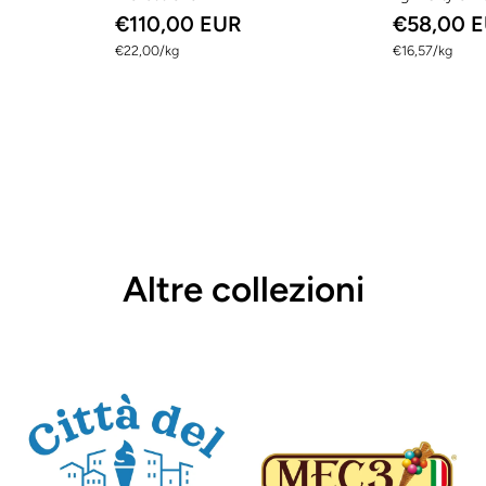
€110,00 EUR
€58,00 
per
per
€22,00
/
kg
€16,57
/
kg
Altre collezioni