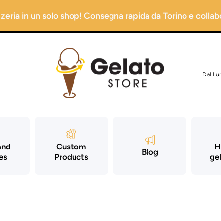
izzeria in un solo shop! Consegna rapida da Torino e collabo
Dal Lu
and
Custom
H
Blog
es
Products
gel