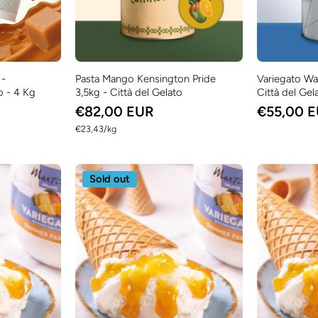
 -
Pasta Mango Kensington Pride
Variegato Wa
o - 4 Kg
3,5kg - Città del Gelato
Città del Gel
€82,00 EUR
€55,00 
per
€23,43
/
kg
Sold out