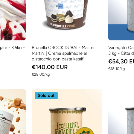
ate - 3.5kg -
Brunella CROCK DUBAI - Master
Variegato Car
Martini | Crema spalmabile al
3 kg - Città 
pistacchio con pasta kataifi
€54,30 
€140,00 EUR
per
€18,10
/
kg
per
€28,00
/
kg
Sold out