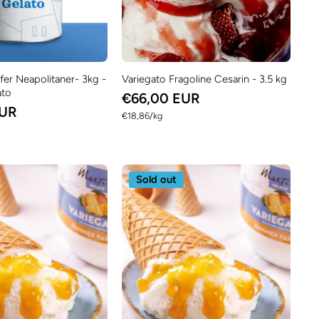
fer Neapolitaner- 3kg -
Variegato Fragoline Cesarin - 3.5 kg
ato
€66,00 EUR
EUR
per
€18,86
/
kg
Sold out