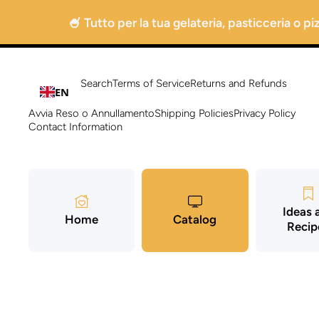
Go directly to content
🍧 Tutto per la tua gelateria, pasticceria o p
Search
Terms of Service
Returns and Refunds
EN
Avvia Reso o Annullamento
Shipping Policies
Privacy Policy
Contact Information
Ideas 
Home
Catalog
Recip