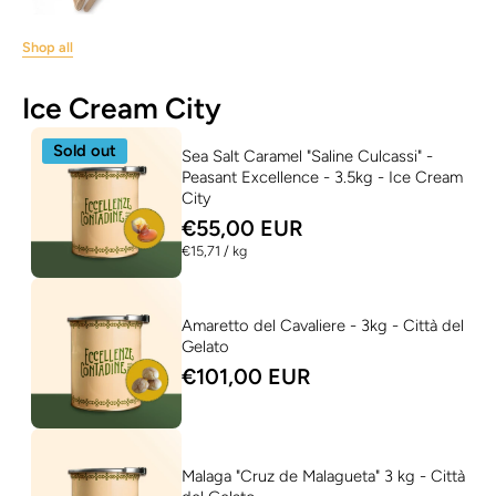
Shop all
Ice Cream City
Sold out
Sea Salt Caramel "Saline Culcassi" -
Peasant Excellence - 3.5kg - Ice Cream
City
€55,00 EUR
per
€15,71
/
kg
Amaretto del Cavaliere - 3kg - Città del
Gelato
€101,00 EUR
Malaga "Cruz de Malagueta" 3 kg - Città