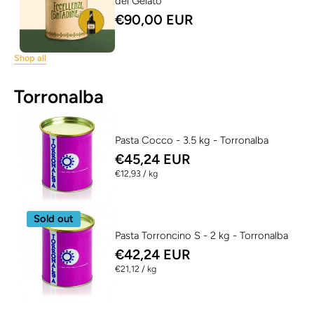
del Gelato
€90,00 EUR
Shop all
Torronalba
Pasta Cocco - 3.5 kg - Torronalba
€45,24 EUR
per
€12,93
/
kg
Sold out
Pasta Torroncino S - 2 kg - Torronalba
€42,24 EUR
per
€21,12
/
kg