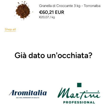
Granella di Croccante 3 kg - Torronalba
€60,21 EUR
per
€20,07
/
kg
Shop all
Già dato un'occhiata?