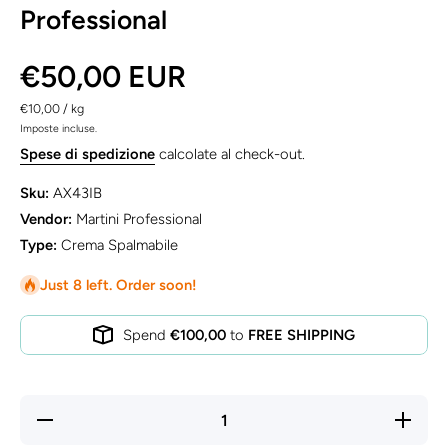
Professional
€50,00 EUR
per
€10,00
/
kg
Imposte incluse.
Spese di spedizione
calcolate al check-out.
Sku:
AX43IB
Vendor:
Martini Professional
Type:
Crema Spalmabile
Just 8 left. Order soon!
Spend
€100,00
to
FREE SHIPPING
Decrease
Increas
quantity for
quantity 
Brunella
Brunell