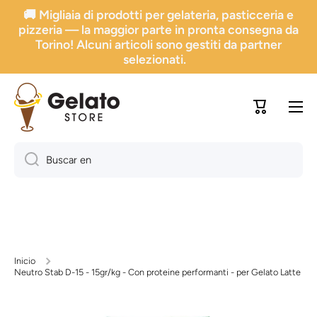
🚚 Migliaia di prodotti per gelateria, pasticceria e
Ir directamente al contenido
pizzeria — la maggior parte in pronta consegna da
Torino! Alcuni articoli sono gestiti da partner
selezionati.
Carrito
Buscar en
Inicio
Neutro Stab D-15 - 15gr/kg - Con proteine performanti - per Gelato Latte
Ir a la información sobre el producto