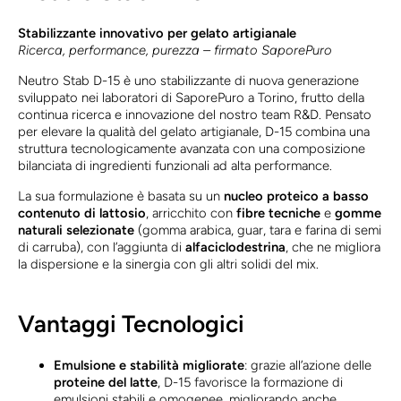
Stabilizzante innovativo per gelato artigianale
Ricerca, performance, purezza – firmato SaporePuro
Neutro Stab D-15 è uno stabilizzante di nuova generazione
sviluppato nei laboratori di SaporePuro a Torino, frutto della
continua ricerca e innovazione del nostro team R&D. Pensato
per elevare la qualità del gelato artigianale, D-15 combina una
struttura tecnologicamente avanzata con una composizione
bilanciata di ingredienti funzionali ad alta performance.
La sua formulazione è basata su un
nucleo proteico a basso
contenuto di lattosio
, arricchito con
fibre tecniche
e
gomme
naturali selezionate
(gomma arabica, guar, tara e farina di semi
di carruba), con l’aggiunta di
alfaciclodestrina
, che ne migliora
la dispersione e la sinergia con gli altri solidi del mix.
Vantaggi Tecnologici
Emulsione e stabilità migliorate
: grazie all’azione delle
proteine del latte
, D-15 favorisce la formazione di
emulsioni stabili e omogenee, migliorando anche