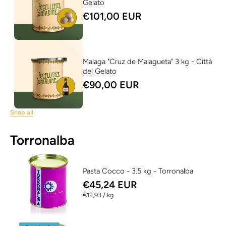
Gelato
€101,00 EUR
Malaga "Cruz de Malagueta" 3 kg - Città
del Gelato
€90,00 EUR
Shop all
Torronalba
Pasta Cocco - 3.5 kg - Torronalba
€45,24 EUR
per
€12,93
/
kg