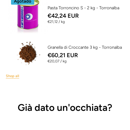
Agotado
Pasta Torroncino S - 2 kg - Torronalba
€42,24 EUR
per
€21,12
/
kg
Granella di Croccante 3 kg - Torronalba
€60,21 EUR
per
€20,07
/
kg
Shop all
Già dato un'occhiata?