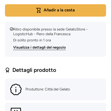
al Rhum -
al Rhum
3kg - Città
3kg - Cit
Añadir a la cesta
del Gelato
del Gela
Ritiro disponibile presso la sede
GelatoStore -
LogisticHub - Piero della Francesca
Di solito pronto in 1 ora
Visualizza i dettagli del negozio
Dettagli prodotto
Produttore: Città del Gelato