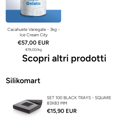
Cacahuete Variegate - 3kg -
Ice Cream City
€57,00 EUR
per
€19,00
/
kg
Scopri altri prodotti
Silikomart
SET 100 BLACK TRAYS - SQUARE
83X83 MM
€15,90 EUR