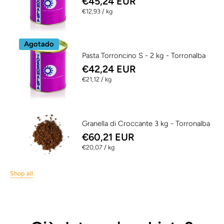
€45,24 EUR
per
€12,93
/
kg
Agotado
Pasta Torroncino S - 2 kg - Torronalba
€42,24 EUR
per
€21,12
/
kg
Granella di Croccante 3 kg - Torronalba
€60,21 EUR
per
€20,07
/
kg
Shop all