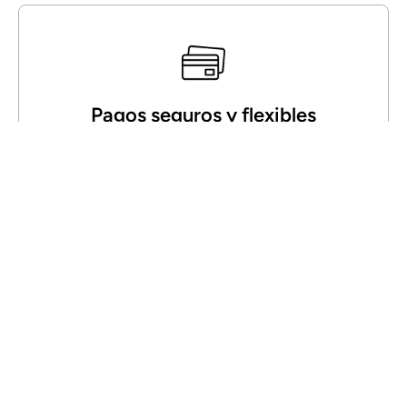
Pagos seguros y flexibles
Elija entre varias opciones de pago, todas protegidas
por la última tecnología de encriptación. En Italia,
también puede pagar contra reembolso: cómodo,
práctico y seguro.
Acerca de GelatoStore