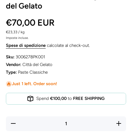
del Gelato
€70,00 EUR
per
€23,33
/
kg
Imposte incluse.
Spese di spedizione
calcolate al check-out.
Sku:
3006278PK001
Vendor:
Città del Gelato
Type:
Paste Classiche
Just 1 left. Order soon!
Spend
€100,00
to
FREE SHIPPING
Diminuisci
Aument
quantità per
quantità 
Piemontese
Piemonte