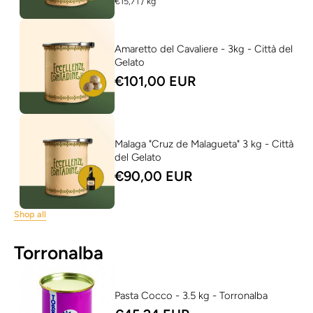
per
€15,71
/
kg
Amaretto del Cavaliere - 3kg - Città del
Gelato
€101,00 EUR
Malaga "Cruz de Malagueta" 3 kg - Città
del Gelato
€90,00 EUR
Shop all
Torronalba
Pasta Cocco - 3.5 kg - Torronalba