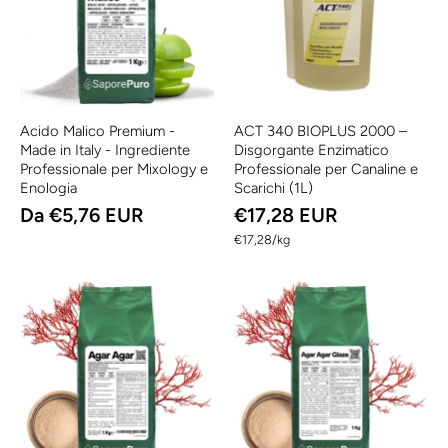
Acido Malico Premium -
ACT 340 BIOPLUS 2000 –
Made in Italy - Ingrediente
Disgorgante Enzimatico
Professionale per Mixology e
Professionale per Canaline e
Enologia
Scarichi (1L)
Da €5,76 EUR
€17,28 EUR
per
€17,28
/
kg