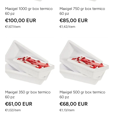
Maxigel 1000 gr box termico
Maxigel 750 gr box termico
60 pz
60 pz
€100,00 EUR
€85,00 EUR
per
per
€1,67
/
item
€1,42
/
item
Maxigel 350 gr box termico
Maxigel 500 gr box termico
60 pz
60 pz
€61,00 EUR
€68,00 EUR
per
per
€1,02
/
item
€1,13
/
item