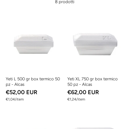
8 prodotti
Yeti L 500 gr box termico 50
Yeti XL 750 gr box termico
pz - Alcas
50 pz - Alcas
€52,00 EUR
€62,00 EUR
per
per
€1,04
/
item
€1,24
/
item