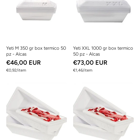
Yeti M 350 gr box termico 50
Yeti XXL 1000 gr box termico
pz - Alcas
50 pz - Alcas
€46,00 EUR
€73,00 EUR
per
per
€0,92
/
item
€1,46
/
item