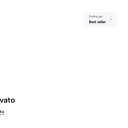
Ordina per:
Best seller
ovato
tto