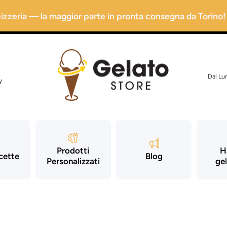
 pizzeria — la maggior parte in pronta consegna da Torino!
Dal Lu
y
Prodotti
H
icette
Blog
Personalizzati
gel