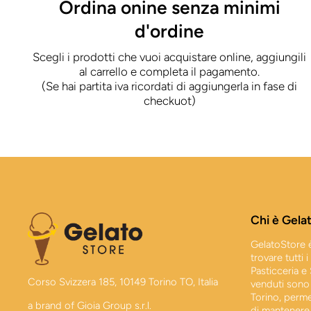
Ordina onine senza minimi
d'ordine
Scegli i prodotti che vuoi acquistare online, aggiungili
al carrello e completa il pagamento.
(Se hai partita iva ricordati di aggiungerla in fase di
checkuot)
Chi è Gela
GelatoStore è
trovare tutti 
Pasticceria e
Corso Svizzera 185, 10149 Torino TO, Italia
venduti sono 
Torino, perm
a brand of Gioia Group s.r.l.
di mantenere 