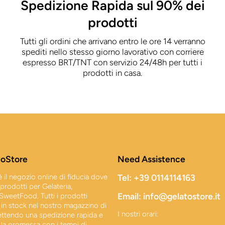
Spedizione Rapida sul 90% dei
prodotti
Tutti gli ordini che arrivano entro le ore 14 verranno
spediti nello stesso giorno lavorativo con corriere
espresso BRT/TNT con servizio 24/48h per tutti i
prodotti in casa.
toStore
Need Assistence
 il negozio online di fiducia dove
Tel: +39 0114114163
i prodotti per Gelateria,
Email: info@gelatostore.it
 SweetFood. Tutti i prodotti
in stock nel nostro magazzino di
I nostri orari:
ettendo una spedizione rapida e
la promessa con i tempi di