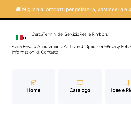
Vai direttamente ai contenuti
🚚 Migliaia di prodotti per gelateria, pasticceria e
Cerca
Termini del Servizio
Resi e Rimborsi
IT
Avvia Reso o Annullamento
Politiche di Spedizione
Privacy Polic
Informazioni di Contatto
Home
Catalogo
Idee e R