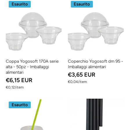
Esaurito
Esaurito
Coppa Yogosoft 170A serie
Coperchio Yogosoft dm 95 -
alta - 50pz - Imballaggi
Imballaggi alimentari
alimentari
€3,65 EUR
€6,15 EUR
per
€0,04
/
item
per
€0,12
/
item
Esaurito