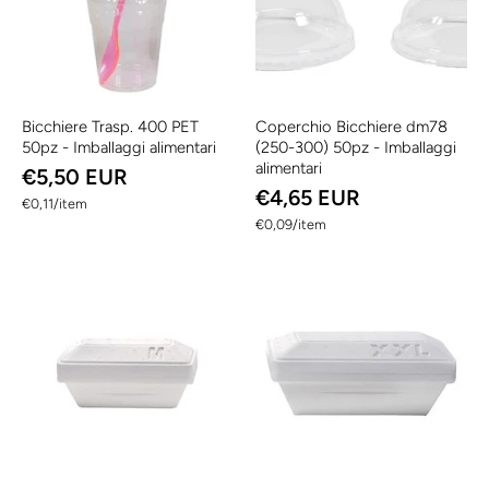
Bicchiere Trasp. 400 PET
Coperchio Bicchiere dm78
50pz - Imballaggi alimentari
(250-300) 50pz - Imballaggi
alimentari
€5,50 EUR
€4,65 EUR
per
€0,11
/
item
per
€0,09
/
item