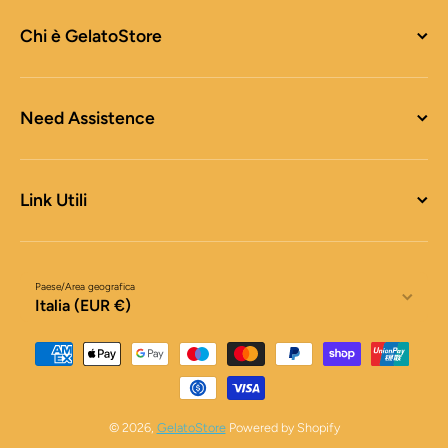
Chi è GelatoStore
Need Assistence
Link Utili
Paese/Area geografica
Italia (EUR €)
Metodi di pagamento
© 2026,
GelatoStore
Powered by Shopify