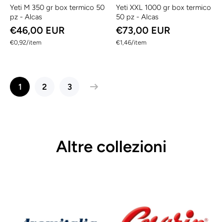
Yeti M 350 gr box termico 50
Yeti XXL 1000 gr box termico
pz - Alcas
50 pz - Alcas
€46,00 EUR
€73,00 EUR
per
per
€0,92
/
item
€1,46
/
item
1
2
3
Altre collezioni