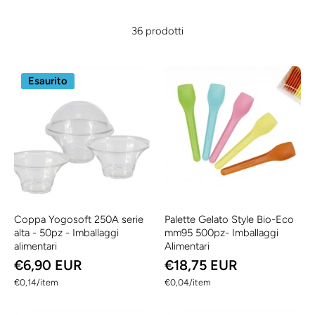
36 prodotti
Esaurito
Coppa Yogosoft 250A serie
Palette Gelato Style Bio-Eco
alta - 50pz - Imballaggi
mm95 500pz- Imballaggi
alimentari
Alimentari
€6,90 EUR
€18,75 EUR
per
per
€0,14
/
item
€0,04
/
item