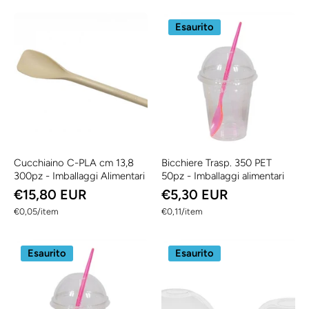
Esaurito
Cucchiaino C-PLA cm 13,8
Bicchiere Trasp. 350 PET
300pz - Imballaggi Alimentari
50pz - Imballaggi alimentari
€15,80 EUR
€5,30 EUR
per
per
€0,05
/
item
€0,11
/
item
Esaurito
Esaurito