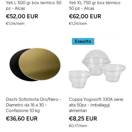
Yeti L 500 gr box termico 50
Yeti XL 750 gr box termico
pz - Alcas
50 pz - Alcas
€52,00 EUR
€62,00 EUR
per
per
€1,04
/
item
€1,24
/
item
Esaurito
Dischi Sottotorta Oro/Nero -
Coppa Yogosoft 330A serie
Diametro da 16 a 30 -
alta 50pz - Imballaggi
Confezione 10 kg
alimentari
€36,60 EUR
€8,25 EUR
per
€0,17
/
item