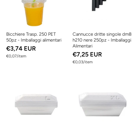
Bicchiere Trasp. 250 PET
Cannucce dritte singole dm8
50pz - Imballaggi alimentari
h210 nere 250pz - Imballaggi
Alimentari
€3,74 EUR
€7,25 EUR
per
€0,07
/
item
per
€0,03
/
item