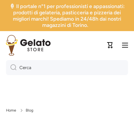
🍦 Il portale n°1 per professionisti e appassionati:
Vai direttamente ai contenuti
prodotti di gelateria, pasticceria e pizzeria dei
migliori marchi! Spediamo in 24/48h dai nostri
magazzini di Torino.
🚚 Migliaia di prodotti per gelateria, pasticceria e
pizzeria — la maggior parte in pronta consegna da
Carrello
Torino! Alcuni articoli sono gestiti da partner
selezionati.
Cerca
Home
Blog