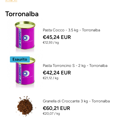
Torronalba
Pasta Cocco - 3.5 kg - Torronalba
€45,24 EUR
per
€12,93
/
kg
Esaurito
Pasta Torroncino S - 2 kg - Torronalba
€42,24 EUR
per
€21,12
/
kg
Granella di Croccante 3 kg - Torronalba
€60,21 EUR
per
€20,07
/
kg