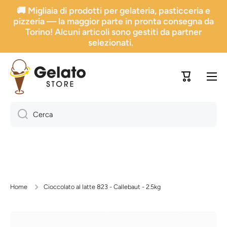
🚚 Migliaia di prodotti per gelateria, pasticceria e
Vai direttamente ai contenuti
pizzeria — la maggior parte in pronta consegna da
Torino! Alcuni articoli sono gestiti da partner
selezionati.
Carrello
Cerca
Home
Cioccolato al latte 823 - Callebaut - 2.5kg
Passa alle informazioni sul prodotto