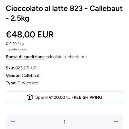
Cioccolato al latte 823 - Callebaut
- 2.5kg
€48,00 EUR
per
€19,20
/
kg
Imposte incluse.
Spese di spedizione
calcolate al check-out.
Sku:
823-E5-U71
Vendor:
Callebaut
Type:
Cioccolato
Spend
€100,00
to
FREE SHIPPING
Diminuisci
Aument
quantità
quantità