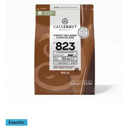
Apri contenuti multimediali 1 in finestra modale
Esaurito