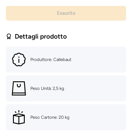
per
per
Cioccolato
Cioccolat
al latte
al latte
Esaurito
823 -
823 -
Callebaut
Callebau
- 2.5kg
- 2.5kg
Dettagli prodotto
Produttore: Callebaut
Peso Unità: 2,5 kg
Peso Cartone: 20 kg