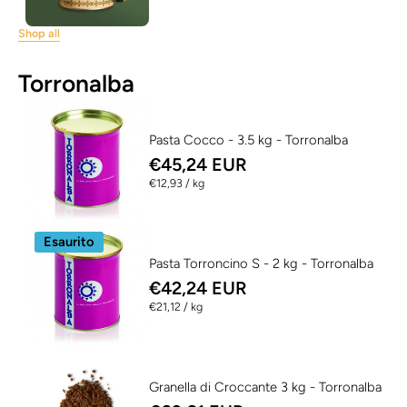
Shop all
Torronalba
Pasta Cocco - 3.5 kg - Torronalba
€45,24 EUR
per
€12,93
/
kg
Esaurito
Pasta Torroncino S - 2 kg - Torronalba
€42,24 EUR
per
€21,12
/
kg
Granella di Croccante 3 kg - Torronalba