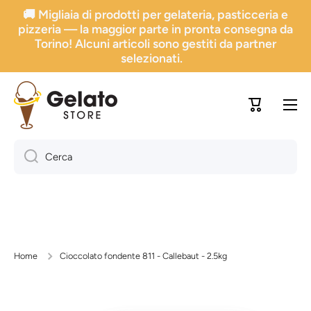
🚚 Migliaia di prodotti per gelateria, pasticceria e
Vai direttamente ai contenuti
pizzeria — la maggior parte in pronta consegna da
Torino! Alcuni articoli sono gestiti da partner
selezionati.
Carrello
Cerca
Home
Cioccolato fondente 811 - Callebaut - 2.5kg
Passa alle informazioni sul prodotto