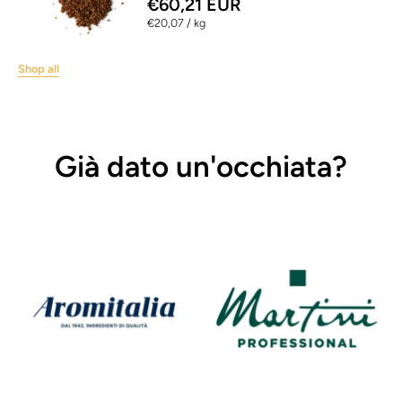
€60,21 EUR
per
€20,07
/
kg
Shop all
Già dato un'occhiata?