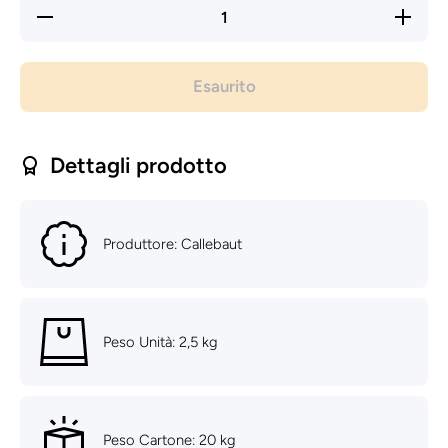
Diminuisci
Aument
quantità
quantità
per
per
Cioccolato
Cioccolat
fondente
fondente
Esaurito
811 -
811 -
Callebaut
Callebau
- 2.5kg
- 2.5kg
Dettagli prodotto
Produttore: Callebaut
Peso Unità: 2,5 kg
Peso Cartone: 20 kg