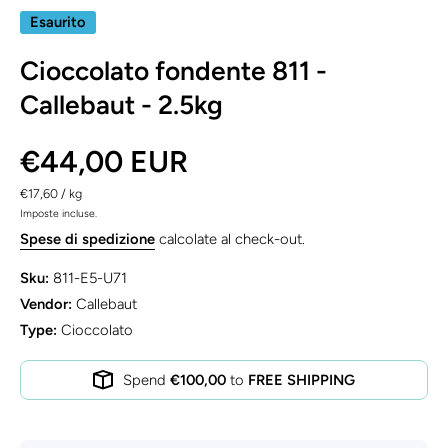
Esaurito
Cioccolato fondente 811 -
Callebaut - 2.5kg
€44,00 EUR
per
€17,60
/
kg
Imposte incluse.
Spese di spedizione
calcolate al check-out.
Sku:
811-E5-U71
Vendor:
Callebaut
Type:
Cioccolato
Spend
€100,00
to
FREE SHIPPING