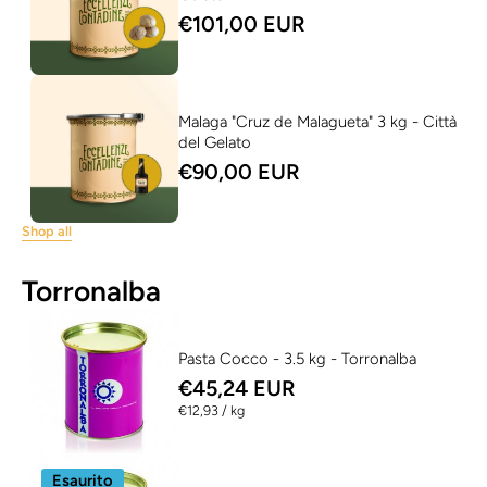
€101,00 EUR
Malaga "Cruz de Malagueta" 3 kg - Città
del Gelato
€90,00 EUR
Shop all
Torronalba
Pasta Cocco - 3.5 kg - Torronalba
€45,24 EUR
per
€12,93
/
kg
Esaurito