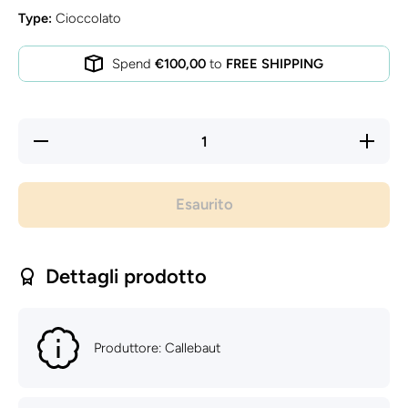
Type:
Cioccolato
Spend
€100,00
to
FREE SHIPPING
Diminuisci
Aument
quantità
quantità
per
per
Cioccolato
Cioccolat
fondente
fondente
Esaurito
Power 80
Power 8
-
-
Callebaut
Callebau
- 2.5kg
- 2.5kg
Dettagli prodotto
Produttore: Callebaut