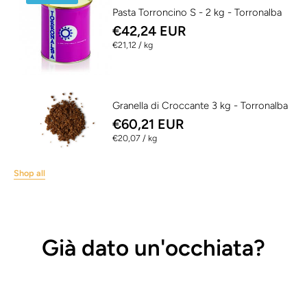
Pasta Torroncino S - 2 kg - Torronalba
€42,24 EUR
per
€21,12
/
kg
Granella di Croccante 3 kg - Torronalba
€60,21 EUR
per
€20,07
/
kg
Shop all
Già dato un'occhiata?