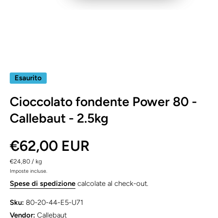
Apri contenuti multimediali 1 in finestra modale
Esaurito
Cioccolato fondente Power 80 -
Callebaut - 2.5kg
€62,00 EUR
per
€24,80
/
kg
Imposte incluse.
Spese di spedizione
calcolate al check-out.
Sku:
80-20-44-E5-U71
Vendor:
Callebaut