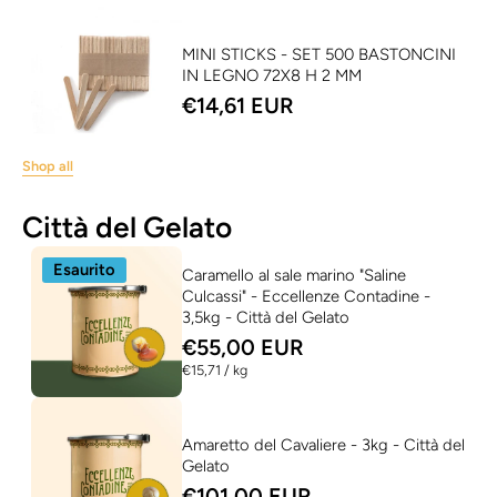
MINI STICKS - SET 500 BASTONCINI
IN LEGNO 72X8 H 2 MM
€14,61 EUR
Shop all
Città del Gelato
Esaurito
Caramello al sale marino "Saline
Culcassi" - Eccellenze Contadine -
3,5kg - Città del Gelato
€55,00 EUR
per
€15,71
/
kg
Amaretto del Cavaliere - 3kg - Città del
Gelato
€101,00 EUR