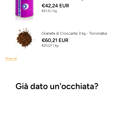
€42,24 EUR
per
€21,12
/
kg
Granella di Croccante 3 kg - Torronalba
€60,21 EUR
per
€20,07
/
kg
Shop all
Già dato un'occhiata?