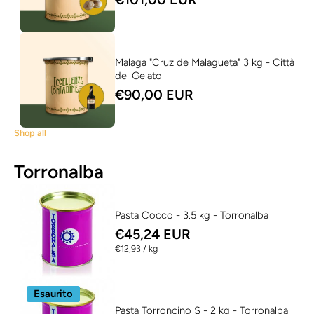
Malaga "Cruz de Malagueta" 3 kg - Città
del Gelato
€90,00 EUR
Shop all
Torronalba
Pasta Cocco - 3.5 kg - Torronalba
€45,24 EUR
per
€12,93
/
kg
Esaurito
Pasta Torroncino S - 2 kg - Torronalba