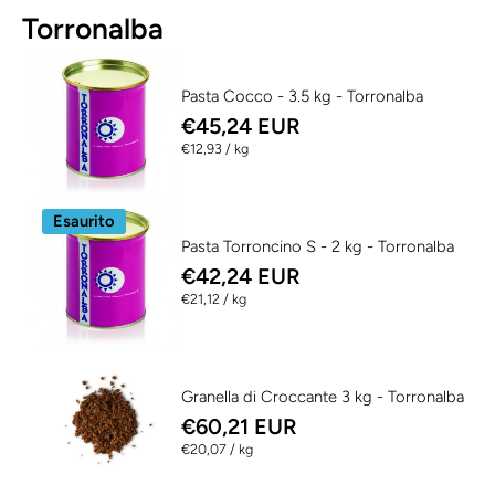
Torronalba
Pasta Cocco - 3.5 kg - Torronalba
€45,24 EUR
per
€12,93
/
kg
Esaurito
Pasta Torroncino S - 2 kg - Torronalba
€42,24 EUR
per
€21,12
/
kg
Granella di Croccante 3 kg - Torronalba
€60,21 EUR
per
€20,07
/
kg