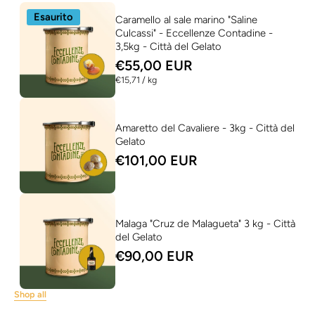
Esaurito
Caramello al sale marino "Saline
Culcassi" - Eccellenze Contadine -
3,5kg - Città del Gelato
€55,00 EUR
per
€15,71
/
kg
Amaretto del Cavaliere - 3kg - Città del
Gelato
€101,00 EUR
Malaga "Cruz de Malagueta" 3 kg - Città
del Gelato
€90,00 EUR
Shop all