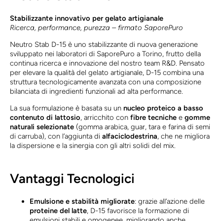
Stabilizzante innovativo per gelato artigianale
Ricerca, performance, purezza – firmato SaporePuro
Neutro Stab D-15 è uno stabilizzante di nuova generazione
sviluppato nei laboratori di SaporePuro a Torino, frutto della
continua ricerca e innovazione del nostro team R&D. Pensato
per elevare la qualità del gelato artigianale, D-15 combina una
struttura tecnologicamente avanzata con una composizione
bilanciata di ingredienti funzionali ad alta performance.
La sua formulazione è basata su un
nucleo proteico a basso
contenuto di lattosio
, arricchito con
fibre tecniche
e
gomme
naturali selezionate
(gomma arabica, guar, tara e farina di semi
di carruba), con l’aggiunta di
alfaciclodestrina
, che ne migliora
la dispersione e la sinergia con gli altri solidi del mix.
Vantaggi Tecnologici
Emulsione e stabilità migliorate
: grazie all’azione delle
proteine del latte
, D-15 favorisce la formazione di
emulsioni stabili e omogenee, migliorando anche