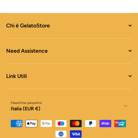
Chi è GelatoStore
Need Assistence
Link Utili
Paese/Area geografica
Italia (EUR €)
Metodi di pagamento