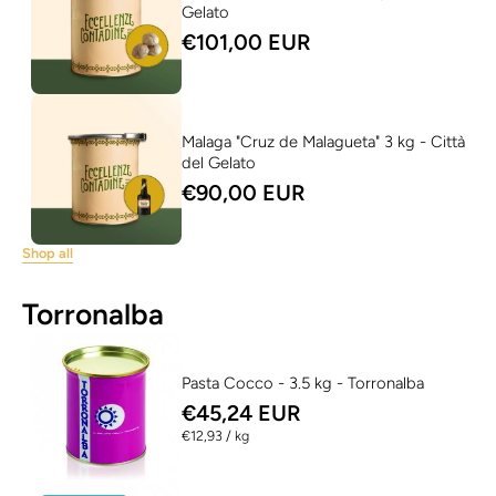
Gelato
€101,00 EUR
Malaga "Cruz de Malagueta" 3 kg - Città
del Gelato
€90,00 EUR
Shop all
Torronalba
Pasta Cocco - 3.5 kg - Torronalba
€45,24 EUR
per
€12,93
/
kg