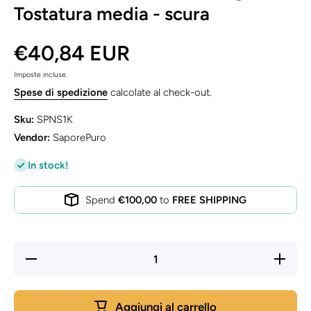
Tostatura media - scura
€40,84 EUR
Imposte incluse.
Spese di spedizione
calcolate al check-out.
Sku:
SPNS1K
Vendor:
SaporePuro
In stock!
Spend
€100,00
to
FREE SHIPPING
Diminuisci
Aumenta
quantità
quantità
per Pasta
per
Nocciola
Pasta
Italiana -
Nocciola
Aggiungi al carrello
1kg -
Italiana -