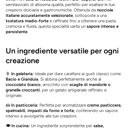
semilavorato di altissima qualità, perfetto per esaltare le tue
creazioni dolciarie e gastronomiche. Ottenuta da
nocciole
italiane accuratamente selezionate
, sottoposte a una
tostatura medio-forte
e raffinate fino a ottenere una pasta
cremosa e fluida, questa specialità vanta un
sapore intenso e
persistente
.
Un ingrediente versatile per ogni
creazione
🍦
In gelateria:
Ideale per dare carattere ai gusti classici come
Bacio e Gianduia
. Si abbina perfettamente anche al
cioccolato bianco
, arricchito con
scaglie di mandorle o
granelle croccanti
, per un gelato artigianale raffinato e
originale.
🍰
In pasticceria:
Perfetta per aromatizzare
creme pasticcere,
spalmabili, impasti da forno e torte
, conferendo un sapore
intenso e avvolgente alle tue creazioni.
🍽️
In cucina:
Un ingrediente sorprendente per
salse,