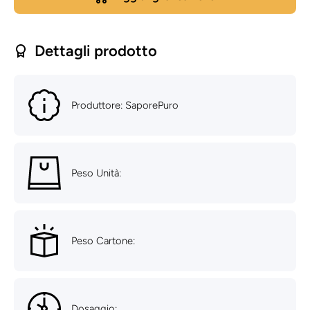
Tostatura
1kg -
media -
Tostatura
scura
media -
scura
Dettagli prodotto
Produttore: SaporePuro
Peso Unità:
Peso Cartone:
Dosaggio: