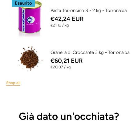
Esaurito
Pasta Torroncino S - 2 kg - Torronalba
€42,24 EUR
per
€21,12
/
kg
Granella di Croccante 3 kg - Torronalba
€60,21 EUR
per
€20,07
/
kg
Shop all
Già dato un'occhiata?