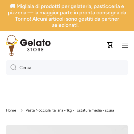
🚚 Migliaia di prodotti per gelateria, pasticceria e
Vai direttamente ai contenuti
pizzeria — la maggior parte in pronta consegna da
Torino! Alcuni articoli sono gestiti da partner
selezionati.
Carrello
Cerca
Home
Pasta Nocciola Italiana - 1kg - Tostatura media - scura
Passa alle informazioni sul prodotto