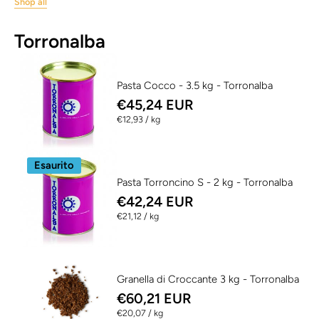
Shop all
Torronalba
Pasta Cocco - 3.5 kg - Torronalba
€45,24 EUR
per
€12,93
/
kg
Esaurito
Pasta Torroncino S - 2 kg - Torronalba
€42,24 EUR
per
€21,12
/
kg
Granella di Croccante 3 kg - Torronalba
€60,21 EUR
per
€20,07
/
kg