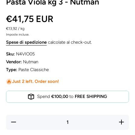
Pasta Viola kg 3 - Nutman
€41,75 EUR
per
€13,92
/
kg
Imposte incluse.
Spese di spedizione
calcolate al check-out.
Sku:
N4VIO05
Vendor:
Nutman
Type:
Paste Classiche
Just 2 left. Order soon!
Spend
€100,00
to
FREE SHIPPING
Diminuisci
Aumenta
quantità
quantità
per Pasta
per
Viola kg 3
Pasta