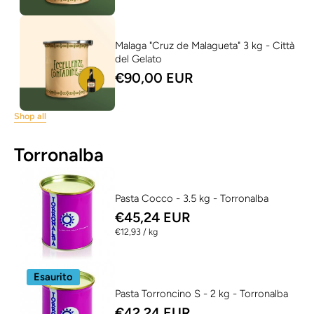
Malaga "Cruz de Malagueta" 3 kg - Città
del Gelato
€90,00 EUR
Shop all
Torronalba
Pasta Cocco - 3.5 kg - Torronalba
€45,24 EUR
per
€12,93
/
kg
Esaurito
Pasta Torroncino S - 2 kg - Torronalba
€42,24 EUR