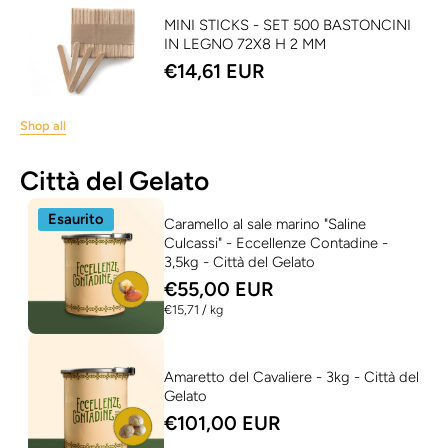
MINI STICKS - SET 500 BASTONCINI
IN LEGNO 72X8 H 2 MM
€14,61 EUR
Shop all
Città del Gelato
Esaurito
Caramello al sale marino "Saline
Culcassi" - Eccellenze Contadine -
3,5kg - Città del Gelato
€55,00 EUR
per
€15,71
/
kg
Amaretto del Cavaliere - 3kg - Città del
Gelato
€101,00 EUR