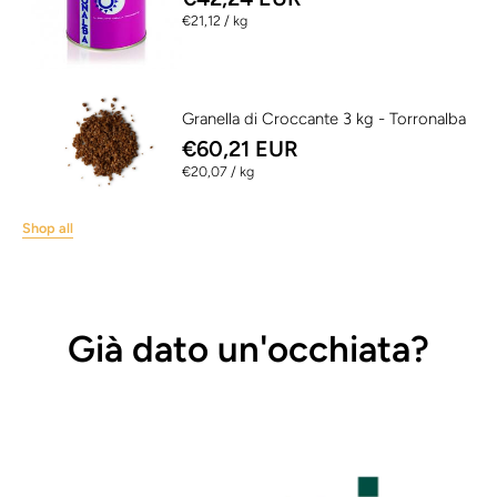
per
€21,12
/
kg
Granella di Croccante 3 kg - Torronalba
€60,21 EUR
per
€20,07
/
kg
Shop all
Già dato un'occhiata?