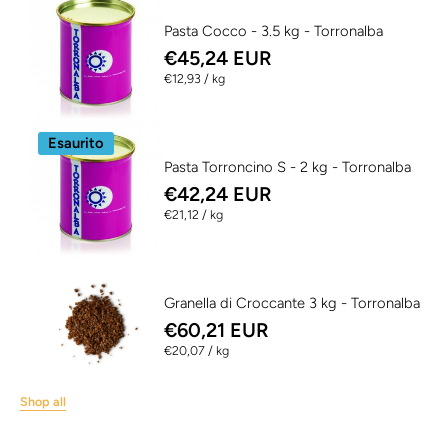
Pasta Cocco - 3.5 kg - Torronalba
€45,24 EUR
per
€12,93
/
kg
Esaurito
Pasta Torroncino S - 2 kg - Torronalba
€42,24 EUR
per
€21,12
/
kg
Granella di Croccante 3 kg - Torronalba
€60,21 EUR
per
€20,07
/
kg
Shop all