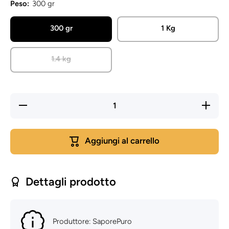
Peso:
300 gr
300 gr
1 Kg
1.4 kg
Diminuisci
Aument
quantità per
quantità 
Zucchero
Zuccher
Invertito -
Invertito
Dolcificante
Dolcifica
Aggiungi al carrello
Naturale
Natural
per
per
Pasticceria
Pasticcer
e Gelateria
e Gelater
Dettagli prodotto
Produttore: SaporePuro