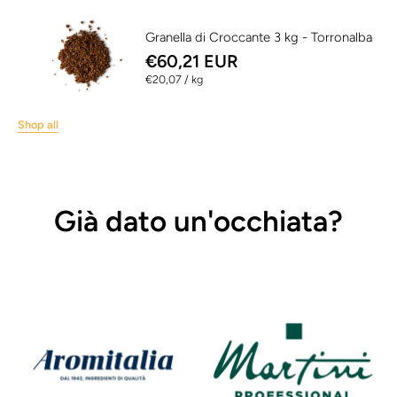
Granella di Croccante 3 kg - Torronalba
€60,21 EUR
per
€20,07
/
kg
Shop all
Già dato un'occhiata?