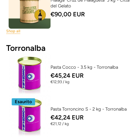
Malaga "Cruz de Malagueta" 3 kg - Città
del Gelato
€90,00 EUR
Shop all
Torronalba
Pasta Cocco - 3.5 kg - Torronalba
€45,24 EUR
per
€12,93
/
kg
Esaurito
Pasta Torroncino S - 2 kg - Torronalba
€42,24 EUR
per
€21,12
/
kg