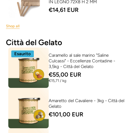
IN LEGNO 72X8 H 2 MM
€14,61 EUR
Shop all
Città del Gelato
Esaurito
Caramello al sale marino "Saline
Culcassi" - Eccellenze Contadine -
3,5kg - Città del Gelato
€55,00 EUR
per
€15,71
/
kg
Amaretto del Cavaliere - 3kg - Città del
Gelato
€101,00 EUR