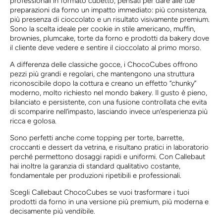
professionali in formato cubetto, pensati per dare alle tue
preparazioni da forno un impatto immediato: più consistenza,
più presenza di cioccolato e un risultato visivamente premium.
Sono la scelta ideale per cookie in stile americano, muffin,
brownies, plumcake, torte da forno e prodotti da bakery dove
il cliente deve vedere e sentire il cioccolato al primo morso.
A differenza delle classiche gocce, i ChocoCubes offrono
pezzi più grandi e regolari, che mantengono una struttura
riconoscibile dopo la cottura e creano un effetto “chunky”
moderno, molto richiesto nel mondo bakery. Il gusto è pieno,
bilanciato e persistente, con una fusione controllata che evita
di scomparire nell’impasto, lasciando invece un’esperienza più
ricca e golosa.
Sono perfetti anche come topping per torte, barrette,
croccanti e dessert da vetrina, e risultano pratici in laboratorio
perché permettono dosaggi rapidi e uniformi. Con Callebaut
hai inoltre la garanzia di standard qualitativo costante,
fondamentale per produzioni ripetibili e professionali.
Scegli Callebaut ChocoCubes se vuoi trasformare i tuoi
prodotti da forno in una versione più premium, più moderna e
decisamente più vendibile.