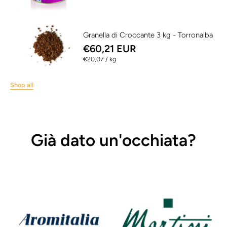
Granella di Croccante 3 kg - Torronalba
€60,21 EUR
per
€20,07
/
kg
Shop all
Già dato un'occhiata?