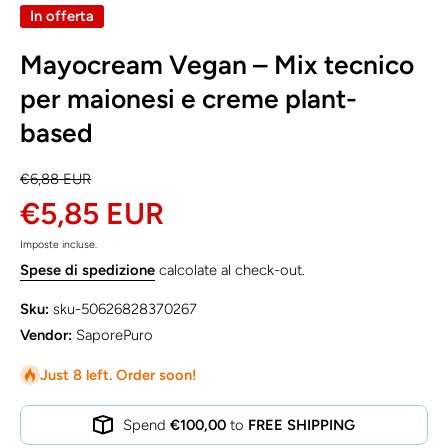
In offerta
Mayocream Vegan – Mix tecnico
per maionesi e creme plant-
based
€6,88 EUR
€5,85 EUR
Imposte incluse.
Spese di spedizione
calcolate al check-out.
Sku:
sku-50626828370267
Vendor:
SaporePuro
Just 8 left. Order soon!
Spend
€100,00
to
FREE SHIPPING