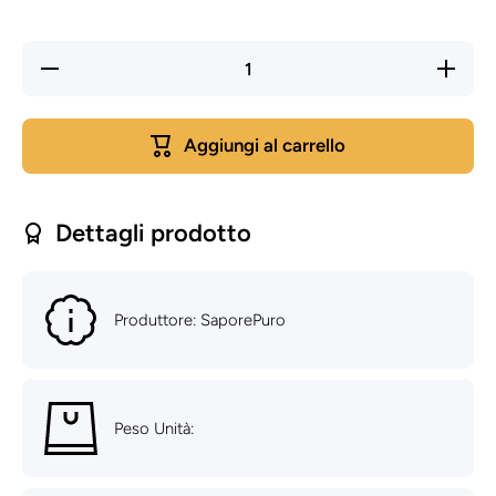
Diminuisci
Aument
quantità per
quantità 
Mayocream
Mayocre
Vegan –
Vegan 
Mix tecnico
Mix tecni
Aggiungi al carrello
per
per
maionesi e
maionesi
creme
creme
plant-based
plant-bas
Dettagli prodotto
Produttore: SaporePuro
Peso Unità: