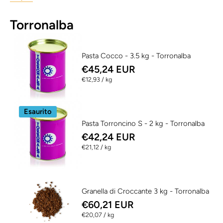
Torronalba
Pasta Cocco - 3.5 kg - Torronalba
€45,24 EUR
per
€12,93
/
kg
Esaurito
Pasta Torroncino S - 2 kg - Torronalba
€42,24 EUR
per
€21,12
/
kg
Granella di Croccante 3 kg - Torronalba
€60,21 EUR
per
€20,07
/
kg