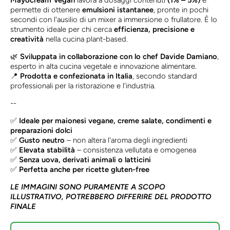
Mayocream Vegan
lavora a dosaggi contenuti
(1% – 5%)
e
permette di ottenere
emulsioni istantanee
, pronte in pochi
secondi con l'ausilio di un mixer a immersione o frullatore. È lo
strumento ideale per chi cerca
efficienza, precisione e
creatività
nella cucina plant-based.
🌿
Sviluppata in collaborazione con lo chef Davide Damiano
,
esperto in alta cucina vegetale e innovazione alimentare.
📍
Prodotta e confezionata in Italia
, secondo standard
professionali per la ristorazione e l'industria.
--
✅
Ideale per maionesi vegane, creme salate, condimenti e
preparazioni dolci
✅
Gusto neutro
– non altera l'aroma degli ingredienti
✅
Elevata stabilità
– consistenza vellutata e omogenea
✅
Senza uova, derivati animali o latticini
✅
Perfetta anche per ricette gluten-free
LE IMMAGINI SONO PURAMENTE A SCOPO
ILLUSTRATIVO, POTREBBERO DIFFERIRE DEL PRODOTTO
FINALE