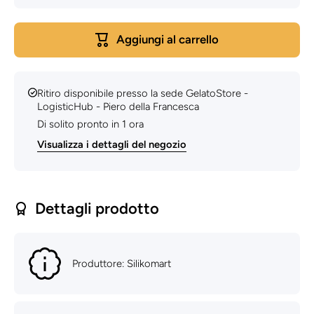
per
per
SQ003 -
SQ003 -
STAMPO
STAMP
Aggiungi al carrello
IN
IN
SILICONE
SILICON
28 SEMI-
28 SEMI
SFERE
SFERE
70 MM H
70 MM 
Ritiro disponibile presso la sede
GelatoStore -
35 MM
35 MM
LogisticHub - Piero della Francesca
Di solito pronto in 1 ora
Visualizza i dettagli del negozio
Dettagli prodotto
Produttore: Silikomart