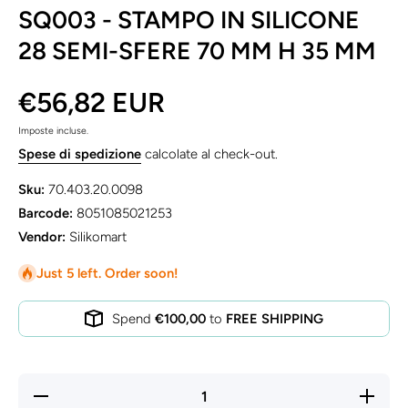
SQ003 - STAMPO IN SILICONE
28 SEMI-SFERE 70 MM H 35 MM
€56,82 EUR
Imposte incluse.
Spese di spedizione
calcolate al check-out.
Sku:
70.403.20.0098
Barcode:
8051085021253
Vendor:
Silikomart
Just 5 left. Order soon!
Spend
€100,00
to
FREE SHIPPING
Diminuisci
Aument
quantità
quantità