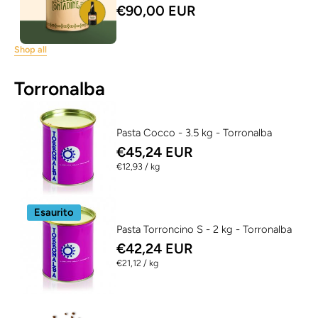
€90,00 EUR
Shop all
Torronalba
Pasta Cocco - 3.5 kg - Torronalba
€45,24 EUR
per
€12,93
/
kg
Esaurito
Pasta Torroncino S - 2 kg - Torronalba
€42,24 EUR
per
€21,12
/
kg