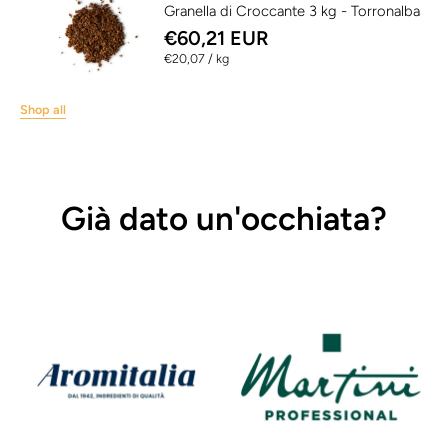
Granella di Croccante 3 kg - Torronalba
€60,21 EUR
per
€20,07
/
kg
Shop all
Già dato un'occhiata?