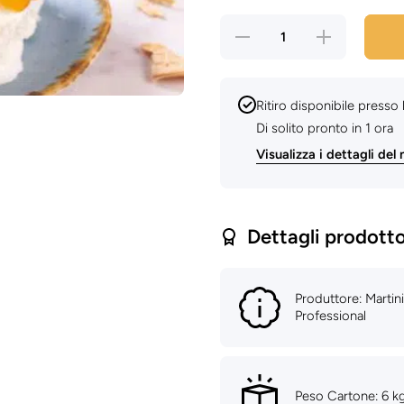
Diminuisci
Aumenta
quantità
quantità
per
per
Variegato
Variegato
Albicocca
Albicocca
s.p. kg 3 -
s.p. kg 3
Ritiro disponibile presso
Martini
- Martini
Di solito pronto in 1 ora
Visualizza i dettagli del
Dettagli prodott
Produttore: Martini
Professional
Peso Cartone: 6 k