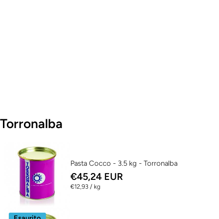
Torronalba
Pasta Cocco - 3.5 kg - Torronalba
€45,24 EUR
per
€12,93
/
kg
Esaurito