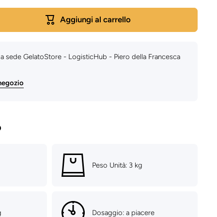
Aggiungi al carrello
 la sede
GelatoStore - LogisticHub - Piero della Francesca
 negozio
o
Peso Unità: 3 kg
g
Dosaggio: a piacere