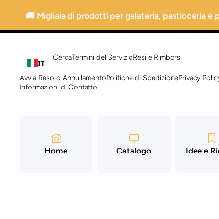
Vai direttamente ai contenuti
🚚 Migliaia di prodotti per gelateria, pasticceria e
Cerca
Termini del Servizio
Resi e Rimborsi
IT
Avvia Reso o Annullamento
Politiche di Spedizione
Privacy Polic
Informazioni di Contatto
Home
Catalogo
Idee e R