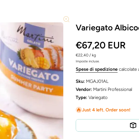
Variegato Albicoc
€67,20 EUR
per
€22,40
/
kg
Imposte incluse.
Spese di spedizione
calcolate 
Sku:
MGAJ01AL
Vendor:
Martini Professional
Type:
Variegato
Just 4 left. Order soon!