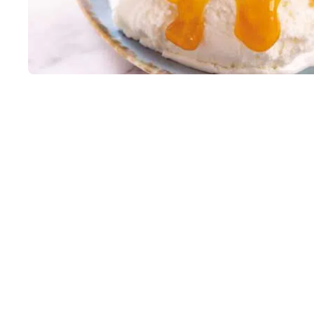
Apri contenuti multimediali 1 in finestra modale