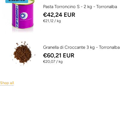
Pasta Torroncino S - 2 kg - Torronalba
€42,24 EUR
per
€21,12
/
kg
Granella di Croccante 3 kg - Torronalba
€60,21 EUR
per
€20,07
/
kg
Shop all