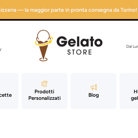
 pizzeria — la maggior parte in pronta consegna da Torino!
Dal Lu
y
Prodotti
H
icette
Blog
Personalizzati
gel