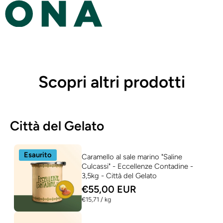
Scopri altri prodotti
Città del Gelato
Esaurito
Caramello al sale marino "Saline
Culcassi" - Eccellenze Contadine -
3,5kg - Città del Gelato
€55,00 EUR
per
€15,71
/
kg