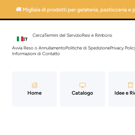
Vai direttamente ai contenuti
🚚 Migliaia di prodotti per gelateria, pasticceria e
Cerca
Termini del Servizio
Resi e Rimborsi
IT
Avvia Reso o Annullamento
Politiche di Spedizione
Privacy Polic
Informazioni di Contatto
Home
Catalogo
Idee e R