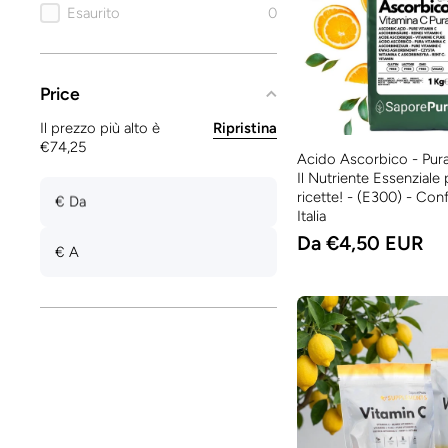
Esaurito
0
Price
Il prezzo più alto è
Ripristina
€74,25
Acido Ascorbico - Pura
Il Nutriente Essenziale 
ricette! - (E300) - Con
€ Da
Italia
Da €4,50 EUR
€ A