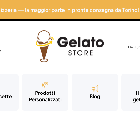
 pizzeria — la maggior parte in pronta consegna da Torino!
Dal Lu
y
Prodotti
H
icette
Blog
Personalizzati
gel