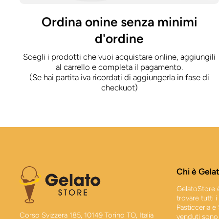
Ordina onine senza minimi
d'ordine
Scegli i prodotti che vuoi acquistare online, aggiungili
al carrello e completa il pagamento.
(Se hai partita iva ricordati di aggiungerla in fase di
checkuot)
Chi è Gela
GelatoStore è
trovare tutti 
Pasticceria e
Corso Svizzera 185, 10149 Torino TO, Italia
venduti sono 