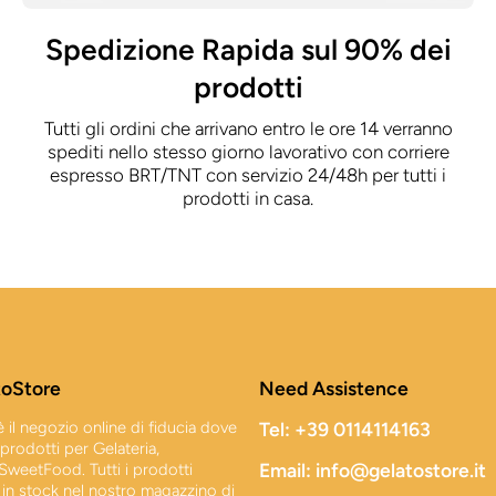
Spedizione Rapida sul 90% dei
prodotti
Tutti gli ordini che arrivano entro le ore 14 verranno
spediti nello stesso giorno lavorativo con corriere
espresso BRT/TNT con servizio 24/48h per tutti i
prodotti in casa.
toStore
Need Assistence
 il negozio online di fiducia dove
Tel: +39 0114114163
i prodotti per Gelateria,
Email: info@gelatostore.it
 SweetFood. Tutti i prodotti
in stock nel nostro magazzino di